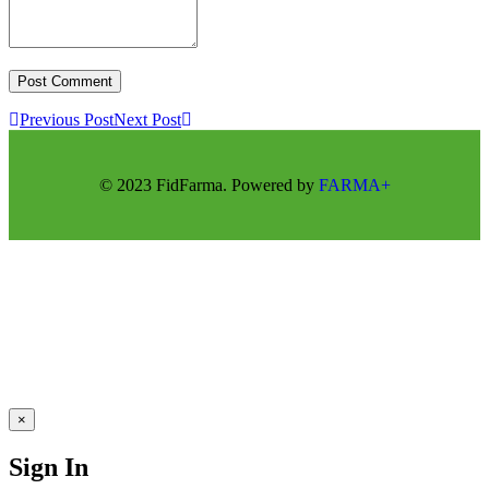
Previous Post
Next Post
© 2023 FidFarma. Powered by
FARMA+
×
Sign In