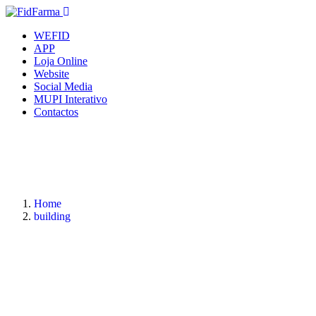
WEFID
APP
Loja Online
Website
Social Media
MUPI Interativo
Contactos
Home
building