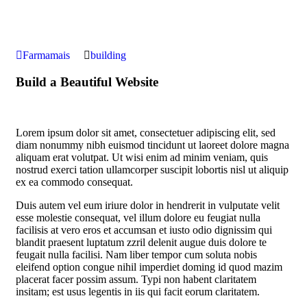
Farmamais
building
Build a Beautiful Website
Lorem ipsum dolor sit amet, consectetuer adipiscing elit, sed
diam nonummy nibh euismod tincidunt ut laoreet dolore magna
aliquam erat volutpat. Ut wisi enim ad minim veniam, quis
nostrud exerci tation ullamcorper suscipit lobortis nisl ut aliquip
ex ea commodo consequat.
Duis autem vel eum iriure dolor in hendrerit in vulputate velit
esse molestie consequat, vel illum dolore eu feugiat nulla
facilisis at vero eros et accumsan et iusto odio dignissim qui
blandit praesent luptatum zzril delenit augue duis dolore te
feugait nulla facilisi. Nam liber tempor cum soluta nobis
eleifend option congue nihil imperdiet doming id quod mazim
placerat facer possim assum. Typi non habent claritatem
insitam; est usus legentis in iis qui facit eorum claritatem.