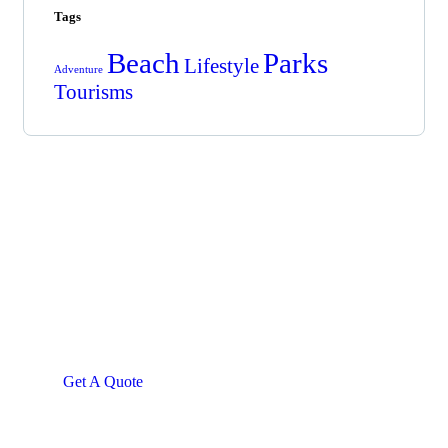
Tags
Beach
Parks
Lifestyle
Adventure
Tourisms
Get Free
Consultations
SPECIAL ADVISORS
Quis autem vel eum iure
repreh ende
Get A Quote