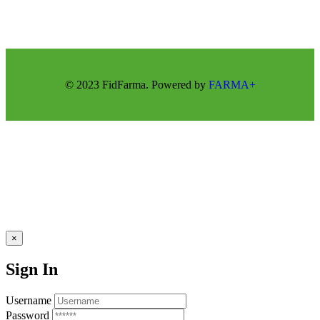
© 2023 FidFarma. Powered by
FARMA+
×
Sign In
Username
Password