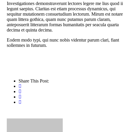
Investigationes demonstraverunt lectores legere me lius quod ii
legunt saepius. Claritas est etiam processus dynamicus, qui
sequitur mutationem consuetudium lectorum. Mirum est notare
quam littera gothica, quam nunc putamus parum claram,
anteposuerit litterarum formas humanitatis per seacula quarta
decima et quinta decima.
Eodem modo typi, qui nunc nobis videntur parum clari, fiant
sollemnes in futurum.
Share This Post: